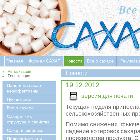
Главная
Журнал САХАР
Новости
Все о сахаре
Реклама 
Авторизация
Новости
Регистрация
19.12.2012
Налоги на сахар
неэффективны
версия для печати
Публикации
Текущая неделя принесла
Все о сахаре
сельскохозяйственных про
Сахара – их
структура и свойства
Помимо снижения фьючерс
Сахар и здоровье
падение котировок сахар
производства продукта. С
Подсластители и