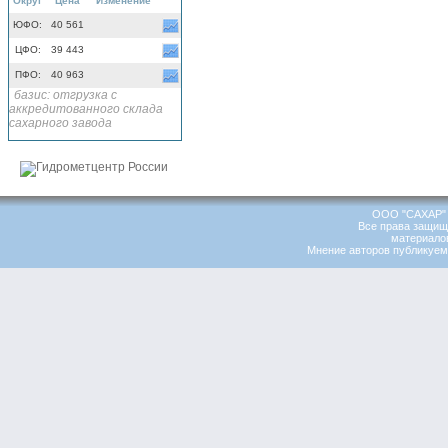
Округ
Цена
Изменение
ЮФО:
40 561
ЦФО:
39 443
ПФО:
40 963
базис: отгрузка с
аккредитованного склада
сахарного завода
ООО "САХАР" 
Все права защищ
материалов
Мнение авторов публикуемы