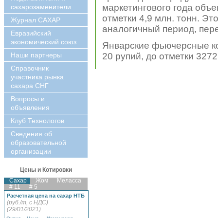
маркетингового года объе
сахарозаменители
отметки 4,9 млн. тонн. Э
Журнал САХАР
аналогичный период, пер
Евразийский
экономический союз
Январские фьючерсные ко
Наши партнеры
20 рупий, до отметки 3272
Справочник
участника рынка
сахара СНГ
Вопросы и
объявления
Клуб Технологов
Сведения об
образовательной
организации
Цены и Котировки
Сахар
Жом
Меласса
# 11
# 5
Расчетная цена на сахар НТБ
(руб./т, с НДС)
(29/01/2021)