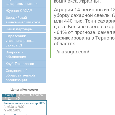
комплекса Украины .
сахарозаменители
А
грарии 14 регионов из 
Журнал САХАР
уборку сахарной свеклы (7
Евразийский
млн 440 тыс. Тонн сахарн
экономический союз
ц / га. Больше всего сах
Наши партнеры
- 64% от прогноза, самая
Справочник
зафиксирована в Тернопольс
участника рынка
областях.
сахара СНГ
/ukrsugar.com/
Вопросы и
объявления
Клуб Технологов
Сведения об
образовательной
организации
Цены и Котировки
Сахар
Жом
Меласса
# 11
# 5
Расчетная цена на сахар НТБ
(руб./т, с НДС)
(29/01/2021)