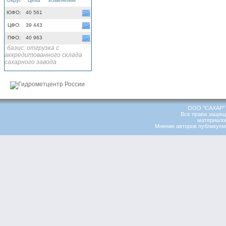
Округ
Цена
Изменение
ЮФО:
40 561
ЦФО:
39 443
ПФО:
40 963
базис: отгрузка с
аккредитованного склада
сахарного завода
ООО "САХАР" 
Все права защищ
материалов
Мнение авторов публикуемы