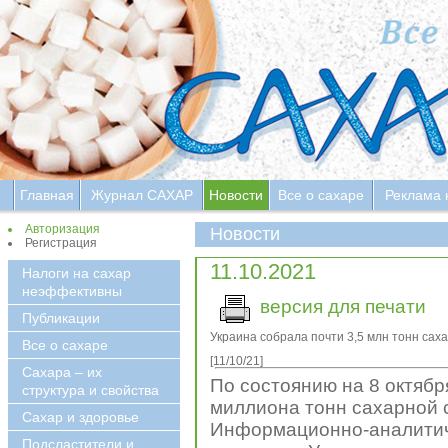
Главная
Журнал САХАР
Новости
Все о сахаре
Реклама 
Авторизация
Новости
Регистрация
11.10.2021
Налоги на сахар
неэффективны
версия для печати
Публикации
Украина собрала почти 3,5 млн тонн сах
Все о сахаре
[11/10/21]
Сахара – их
По состоянию на 8 октябр
структура и свойства
миллиона тонн сахарной 
Сахар и здоровье
Информационно-аналитич
Подсластители и