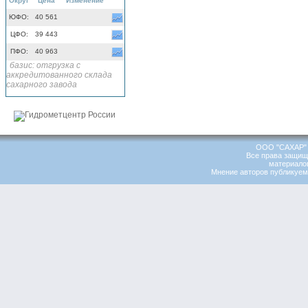
Округ
Цена
Изменение
ЮФО:
40 561
ЦФО:
39 443
ПФО:
40 963
базис: отгрузка с
аккредитованного склада
сахарного завода
ООО "САХАР" 
Все права защищ
материалов
Мнение авторов публикуемы