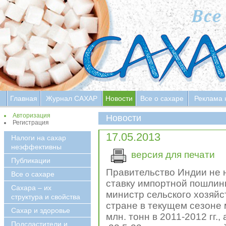
Главная
Журнал САХАР
Новости
Все о сахаре
Реклама 
Авторизация
Новости
Регистрация
17.05.2013
Налоги на сахар
неэффективны
версия для печати
Публикации
Правительство Индии не
Все о сахаре
ставку импортной пошлины
Сахара – их
министр сельского хозяйс
структура и свойства
стране в текущем сезоне м
Сахар и здоровье
млн. тонн в 2011-2012 гг.
Подсластители и