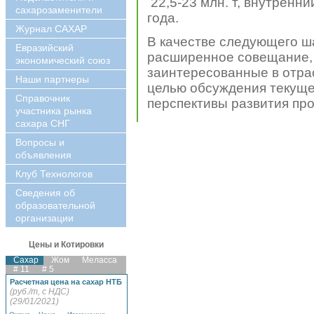
22,5-23 млн. т, внутренн
сахарозаменители
года.
Журнал САХАР
В качестве следующего ш
Евразийский
расширенное совещание, 
экономический союз
заинтересованные в отра
Наши партнеры
целью обсуждения текуще
Справочник
перспективы развития про
участника рынка
сахара СНГ
Вопросы и
объявления
Клуб Технологов
Сведения об
образовательной
организации
Цены и Котировки
Сахар
Жом
Меласса
# 11
# 5
Расчетная цена на сахар НТБ
(руб./т, с НДС)
(29/01/2021)