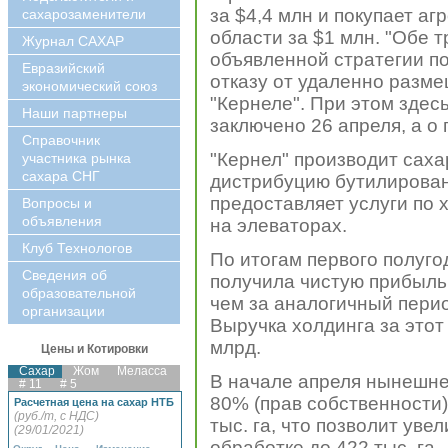
за $4,4 млн и покупает аг
сахарозаменители
области за $1 млн. "Обе 
Журнал САХАР
объявленной стратегии п
Евразийский
отказу от удаленно разме
экономический союз
"Кернеле". При этом здес
Наши партнеры
заключено 26 апреля, а о
Справочник
"Кернел" производит саха
участника рынка
сахара СНГ
дистрибуцию бутилирован
предоставляет услуги по
Вопросы и
объявления
на элеваторах.
Клуб Технологов
По итогам первого полуго
Сведения об
получила чистую прибыль
образовательной
чем за аналогичный пери
организации
Выручка холдинга за этот
млрд.
Цены и Котировки
Сахар
Жом
Меласса
В начале апреля нынешнег
# 11
# 5
80% (прав собственности
Расчетная цена на сахар НТБ
(руб./т, с НДС)
тыс. га, что позволит ув
(29/01/2021)
обработке до 422 тыс. га.