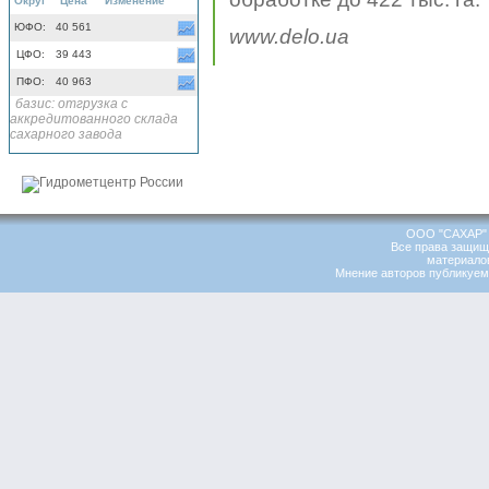
Округ
Цена
Изменение
ЮФО:
40 561
www.delo.ua
ЦФО:
39 443
ПФО:
40 963
базис: отгрузка с
аккредитованного склада
сахарного завода
ООО "САХАР" 
Все права защищ
материалов
Мнение авторов публикуемы