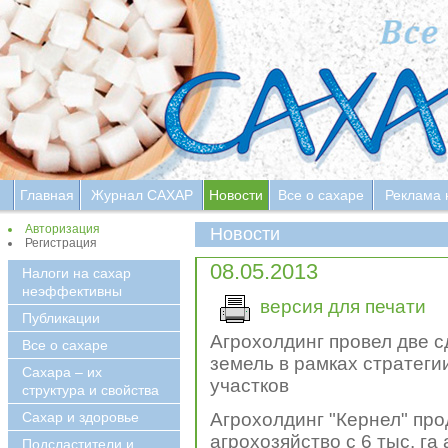
Главная
Журнал САХАР
Новости
Все о сахаре
Реклама 
Авторизация
Новости
Регистрация
08.05.2013
Налоги на сахар
неэффективны
версия для печати
Публикации
Агрохолдинг провел две 
Все о сахаре
земель в рамках стратег
Сахара – их
участков
структура и свойства
Сахар и здоровье
Агрохолдинг "Кернел" про
агрохозяйство с 6 тыс. г
Подсластители и