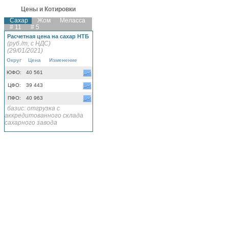
Цены и Котировки
Сахар
Жом
Меласса
# 11
# 5
Расчетная цена на сахар НТБ
(руб./т, с НДС)
(29/01/2021)
Округ
Цена
Изменение
ЮФО:
40 561
ЦФО:
39 443
ПФО:
40 963
базис: отгрузка с
аккредитованного склада
сахарного завода