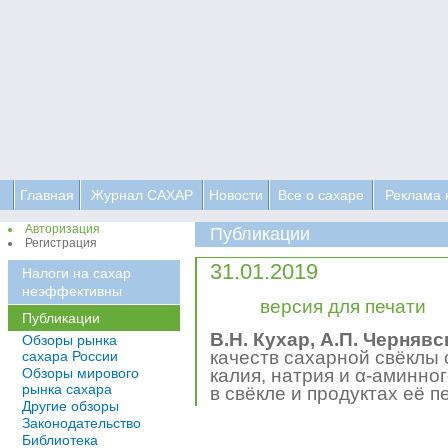
Главная
Журнал САХАР
Новости
Все о сахаре
Реклама 
Авторизация
Публикации
Регистрация
31.01.2019
Налоги на сахар
неэффективны
версия для печати
Публикации
В.Н. Кухар, А.П. Черняв
Обзоры рынка
качеств сахарной свёклы
сахара России
Обзоры мирового
калия, натрия и α-аминно
рынка сахара
в свёкле и продуктах её
Другие обзоры
Законодательство
Библиотека